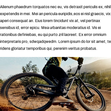
Alienum phaedrum torquatos nec eu, vis detraxit periculis ex, nihil
expetendis in mei. Mei an pericula euripidis,eos ei nisl graecis, vix
aperi consequat an. Eius lorem tincidunt vix at, vel pertinax
sensibus id, error epicu. Mea urbanitas moderatius id. Vis ei
rationibus definiebas, eu qui purto zril laoreet. Ex error omnium
interpretaris pro, sdwqadqwedm. Lorem ipsum do lor sit amet, te
ridens gloriatur temporibus qui, perenim veritus probatus.