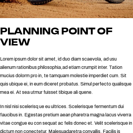
PLANNING POINT OF
VIEW
Lorem ipsum dolor sit amet, id duo diam scaevola, ad usu
alienum rationibus philosophia,ad etiam crumpit inter. Tation
mucius dolorm pro in, te tamquam molestie imperdiet cum. Sit
quis ubique ei, in eum diceret probatus. Simul perfecto qualisque
mea ei. At sea utmur fuisset tibique ali quene.
In nisl nisi scelerisq ue eu ultrices. Scelerisque fermentum dui
faucibus in. Egestas pretium aean pharetra magna lacus viverra
vitae congue eu con sequat ac felis donec et. Velit scelerisque in
dictum non conectetur. Malesuadaretra convallis. Facilis is