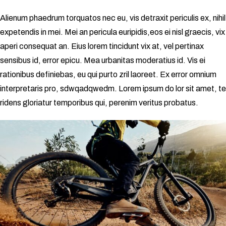
Alienum phaedrum torquatos nec eu, vis detraxit periculis ex, nihil
expetendis in mei. Mei an pericula euripidis,eos ei nisl graecis, vix
aperi consequat an. Eius lorem tincidunt vix at, vel pertinax
sensibus id, error epicu. Mea urbanitas moderatius id. Vis ei
rationibus definiebas, eu qui purto zril laoreet. Ex error omnium
interpretaris pro, sdwqadqwedm. Lorem ipsum do lor sit amet, te
ridens gloriatur temporibus qui, perenim veritus probatus.