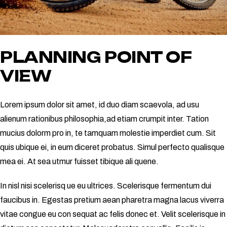
PLANNING POINT OF
VIEW
Lorem ipsum dolor sit amet, id duo diam scaevola, ad usu
alienum rationibus philosophia,ad etiam crumpit inter. Tation
mucius dolorm pro in, te tamquam molestie imperdiet cum. Sit
quis ubique ei, in eum diceret probatus. Simul perfecto qualisque
mea ei. At sea utmur fuisset tibique ali quene.
In nisl nisi scelerisq ue eu ultrices. Scelerisque fermentum dui
faucibus in. Egestas pretium aean pharetra magna lacus viverra
vitae congue eu con sequat ac felis donec et. Velit scelerisque in